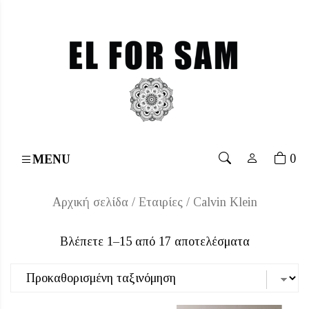
Free shipping for orders over 70€
۔
Free shipping for 
άχιστη
γιστη
μή
μή
0
MENU
Αρχική σελίδα
/ Εταιρίες / Calvin Klein
Βλέπετε 1–15 από 17 αποτελέσματα