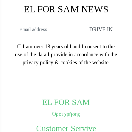
άχιστη
γιστη
EL FOR SAM NEWS
μή
μή
I am over 18 years old and I consent to the
use of the data I provide in accordance with the
privacy policy & cookies of the website.
EL FOR SAM
Όροι χρήσης
Customer Servive