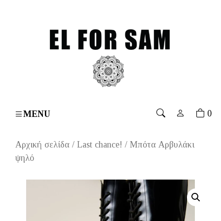
s over 70€
۔
Free shipping for orders over 70€
۔
Free
0
MENU
Αρχική σελίδα
/
Last chance!
/ Μπότα Αρβυλάκι
ψηλό