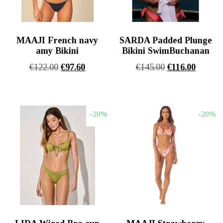
MAAJI French navy
SARDA Padded Plunge
amy Bikini
Bikini SwimBuchanan
Original
Η
Original
Η
€
122.00
€
97.60
€
145.00
€
116.00
price
τρέχουσα
price
τρέχου
was:
τιμή
was:
τιμή
€122.00.
είναι:
€145.00.
είναι:
-20%
-20%
€97.60.
€116.00