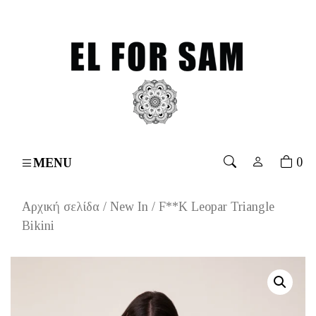
over 70€
۔
Free shipping for orders over 70€
۔
Free s
0
MENU
Αρχική σελίδα
/
New In
/ F**K Leopar Triangle
Bikini