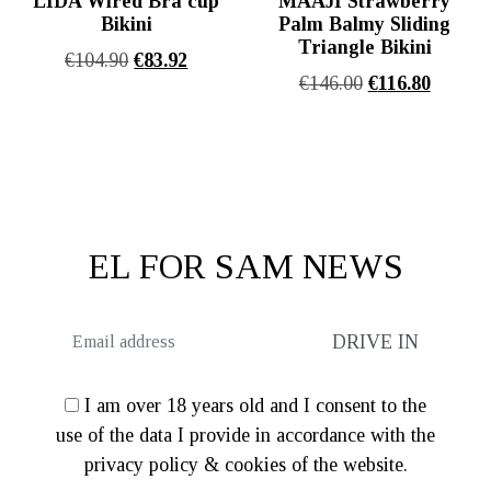
LIDA Wired Bra cup
MAAJI Strawberry
Bikini
Palm Balmy Sliding
Triangle Bikini
Original
Η
€
104.90
€
83.92
Original
Η
€
146.00
€
116.80
price
τρέχουσα
price
τρέχου
was:
τιμή
was:
τιμή
€104.90.
είναι:
€146.00.
είναι:
€83.92.
€116.80
EL FOR SAM NEWS
I am over 18 years old and I consent to the
use of the data I provide in accordance with the
privacy policy & cookies of the website.