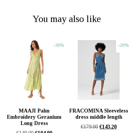
You may also like
-30%
-20%
MAAJI Palm
FRACOMINA Sleeveless
Embroidery Geranium
dress middle length
Long Dress
Original
Η
€
179.00
€
143.20
Original
Η
€
149.00
€
104.00