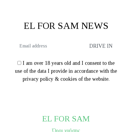
€127.00.
είναι:
€212.00.
€101.60
EL FOR SAM NEWS
I am over 18 years old and I consent to the
use of the data I provide in accordance with the
privacy policy & cookies of the website.
EL FOR SAM
Όροι χρήσης