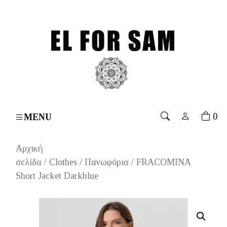
r 70€
۔
Free shipping for orders over 70€
۔
Free ship
0
MENU
Αρχική
σελίδα
/
Clothes
/
Πανωφόρια
/ FRACOMINA
Short Jacket Darkblue