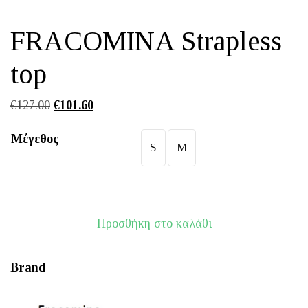
FRACOMINA Strapless
top
Original
Η
€
127.00
€
101.60
price
τρέχουσα
Μέγεθος
was:
τιμή
S
M
€127.00.
είναι:
€101.60.
Προσθήκη στο καλάθι
Brand