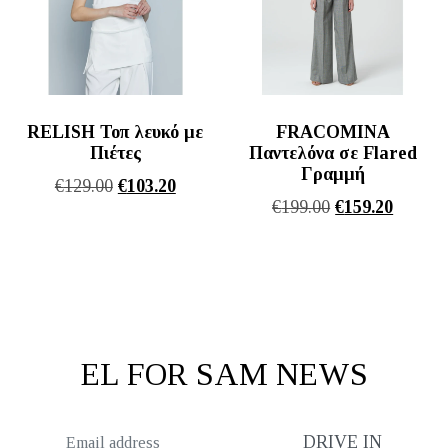
RELISH Τοπ λευκό με
FRACOMINA
Πιέτες
Παντελόνα σε Flared
Γραμμή
Original
Η
€
129.00
€
103.20
Original
Η
€
199.00
€
159.20
price
τρέχουσα
price
τρέχου
was:
τιμή
was:
τιμή
€129.00.
είναι:
€199.00.
είναι:
€103.20.
€159.20
EL FOR SAM NEWS