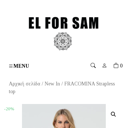
s over 70€
۔
Free shipping for orders over 70€
۔
Free
0
MENU
Αρχική σελίδα
/
New In
/ FRACOMINA Strapless
top
-20%