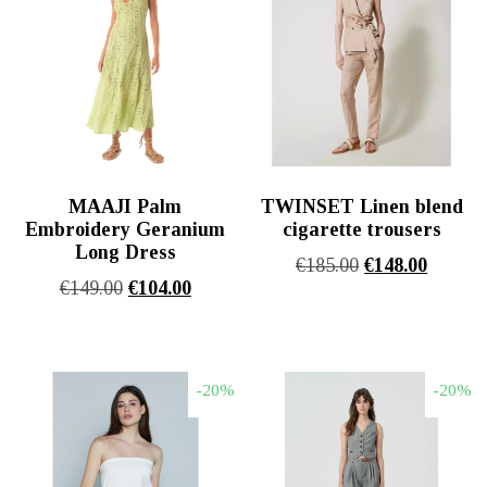
MAAJI Palm
TWINSET Linen blend
Embroidery Geranium
cigarette trousers
Long Dress
Original
Η
€
185.00
€
148.00
Original
Η
€
149.00
€
104.00
price
τρέχου
price
τρέχουσα
was:
τιμή
was:
τιμή
€185.00.
είναι:
€149.00.
είναι:
€148.00
-20%
-20%
€104.00.