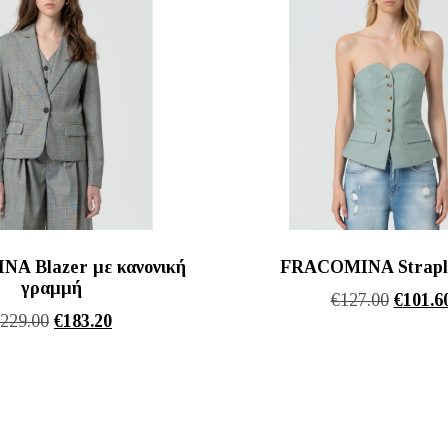
A Blazer με κανονική
FRACOMINA Straple
γραμμή
Origina
€
127.00
€
101.6
Original
Η
€
229.00
€
183.20
price
price
τρέχουσα
was:
was:
τιμή
€127.00
€229.00.
είναι:
€183.20.