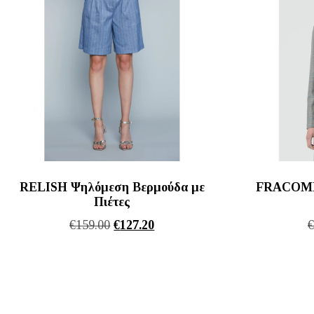
RELISH Ψηλόμεση Βερμούδα με
FRACOMIN
Πιέτες
Original
Η
€
159.00
€
127.20
price
τρέχουσα
was:
τιμή
€159.00.
είναι:
€127.20.