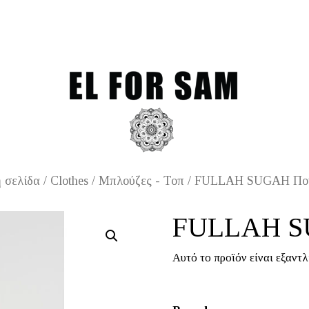
Free shipping for orders o
 σελίδα
/
Clothes
/
Μπλούζες - Τοπ
/ FULLAH SUGAH Πο
FULLAH S
Αυτό το προϊόν είναι εξαντλ