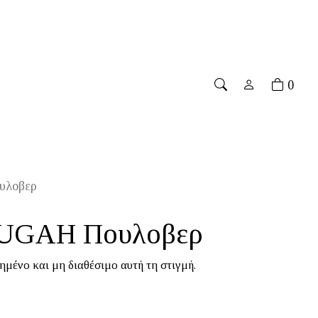
ver 70€
۔
Free shipping for orders over 70€
۔
Free sh
0
υλοβερ
UGAH Πουλοβερ
ημένο και μη διαθέσιμο αυτή τη στιγμή.