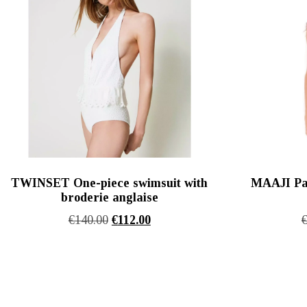
TWINSET One-piece swimsuit with
MAAJI Pal
broderie anglaise
Original
Η
€
140.00
€
112.00
price
τρέχουσα
was:
τιμή
€140.00.
είναι:
€112.00.