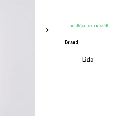
€135.00.
είναι:
€108.00.
LIDA
Προσθήκη στο καλάθι
Bodysuit
lurex
Brand
ποσότητα