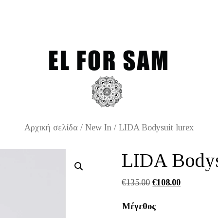
Free shipping for orders 
Αρχική σελίδα
/
New In
/ LIDA Bodysuit lurex
LIDA Bodys
Original
Η
€
135.00
€
108.00
price
τρέχουσα
Μέγεθος
was:
τιμή