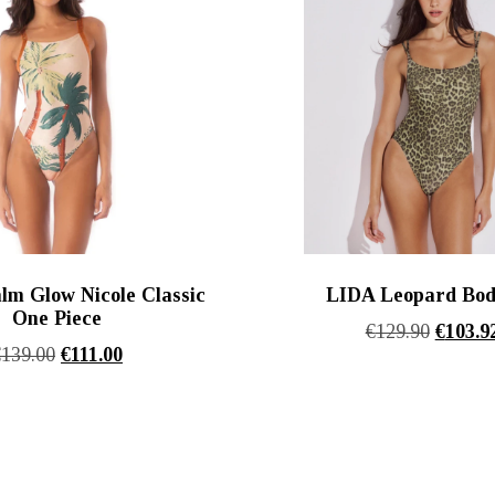
m Glow Nicole Classic
LIDA Leopard Bod
One Piece
Origina
€
129.90
€
103.9
Original
Η
€
139.00
€
111.00
price
price
τρέχουσα
was:
was:
τιμή
€129.90
€139.00.
είναι:
€111.00.