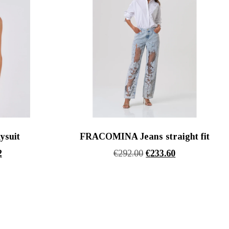
ysuit
FRACOMINA Jeans straight fit
l
Η
Original
Η
2
€
292.00
€
233.60
τρέχουσα
price
τρέχουσα
τιμή
was:
τιμή
.
είναι:
€292.00.
είναι:
€103.92.
€233.60.