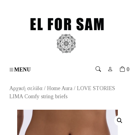
0€
۔
Free shipping for orders over 70€
۔
Free shippin
0
MENU
Αρχική σελίδα
/
Home Aura
/ LOVE STORIES
LIMA Comfy string briefs