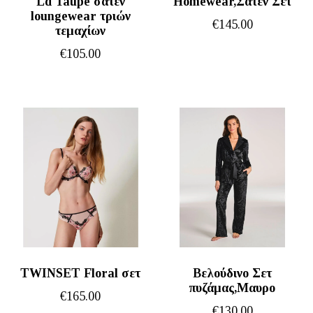
Ld Taupe σατέν
Homewear,Σατέν Σετ
loungewear τριών
€
145.00
τεμαχίων
€
105.00
TWINSET Floral σετ
Βελούδινο Σετ
πυζάμας,Μαυρο
€
165.00
€
130.00