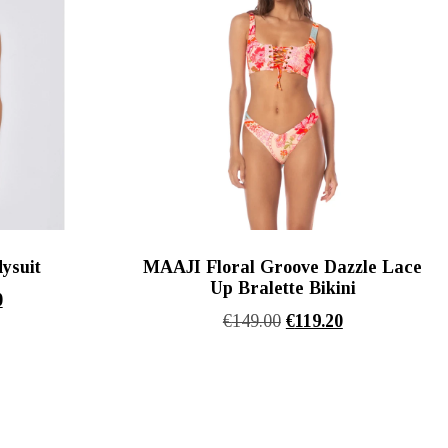
ysuit
MAAJI Floral Groove Dazzle Lace
Up Bralette Bikini
l
Η
0
Original
Η
€
149.00
€
119.20
τρέχουσα
price
τρέχουσα
τιμή
was:
τιμή
.
είναι:
€149.00.
είναι:
€111.20.
€119.20.