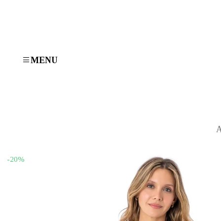
MENU
Α
-20%