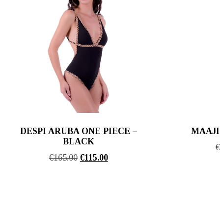
DESPI ARUBA ONE PIECE –
MAAJI 
BLACK
Original
Η
€
165.00
€
115.00
price
τρέχουσα
was:
τιμή
€165.00.
είναι:
€115.00.