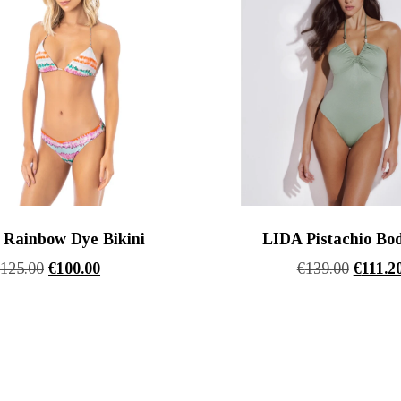
Rainbow Dye Bikini
LIDA Pistachio Bod
Original
Η
Origina
€
125.00
€
100.00
€
139.00
€
111.2
price
τρέχουσα
price
was:
τιμή
was:
€125.00.
είναι:
€139.00
€100.00.