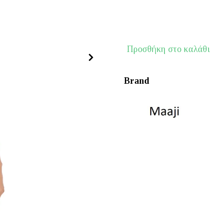
€122.00.
είναι:
€97.60.
MAAJI
Προσθήκη στο καλάθι
Cale
Sunset
Brand
ποσότητα