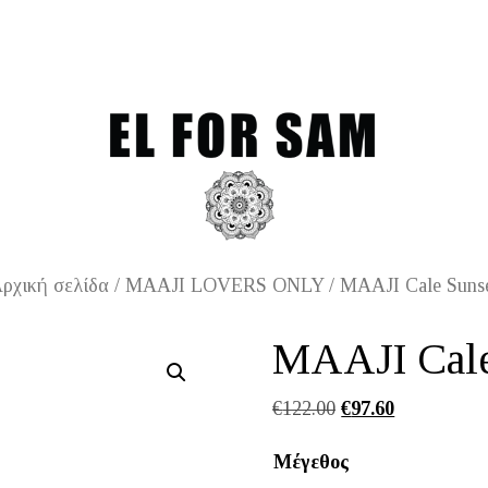
Free shipping for orders
ρχική σελίδα
/
MAAJI LOVERS ONLY
/ MAAJI Cale Suns
MAAJI Cale
Original
Η
€
122.00
€
97.60
price
τρέχουσα
Μέγεθος
was:
τιμή