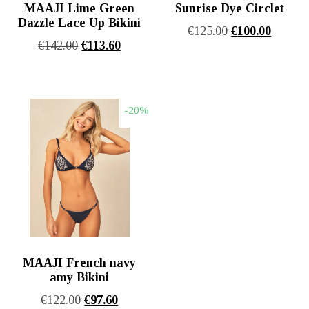
MAAJI Lime Green
Sunrise Dye Circlet
Dazzle Lace Up Bikini
Original
Η
€
125.00
€
100.00
Original
Η
€
142.00
€
113.60
price
τρέχου
price
τρέχουσα
was:
τιμή
was:
τιμή
€125.00.
είναι:
€142.00.
είναι:
€100.00
-20%
€113.60.
MAAJI French navy
amy Bikini
Original
Η
€
122.00
€
97.60