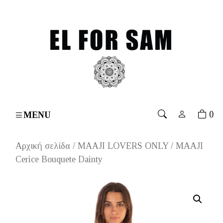
rs over 70€
۔
Free shipping for orders over 70€
۔
Fre
0
MENU
Αρχική σελίδα
/
MAAJI LOVERS ONLY
/ MAAJI
Cerice Bouquete Dainty