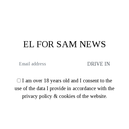
price
τρέχουσα
was:
τιμή
€122.00.
είναι:
€97.60.
EL FOR SAM NEWS
I am over 18 years old and I consent to the
use of the data I provide in accordance with the
privacy policy & cookies of the website.