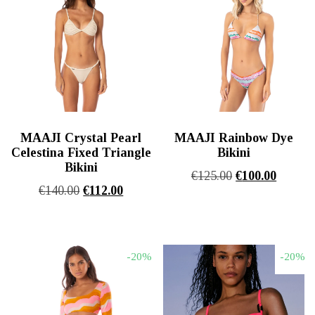
MAAJI Crystal Pearl
MAAJI Rainbow Dye
Celestina Fixed Triangle
Bikini
Bikini
Original
Η
€
125.00
€
100.00
Original
Η
€
140.00
€
112.00
price
τρέχου
price
τρέχουσα
was:
τιμή
was:
τιμή
€125.00.
είναι:
€140.00.
είναι:
€100.00
-20%
-20%
€112.00.