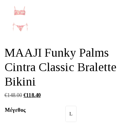
MAAJI Funky Palms
Cintra Classic Bralette
Bikini
Original
Η
€
148.00
€
118.40
price
τρέχουσα
Μέγεθος
was:
τιμή
L
€148.00.
είναι:
€118.40.