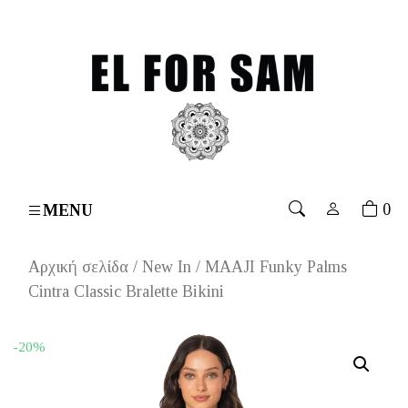
 over 70€
۔
Free shipping for orders over 70€
۔
Free 
0
MENU
Αρχική σελίδα
/
New In
/ MAAJI Funky Palms
Cintra Classic Bralette Bikini
-20%