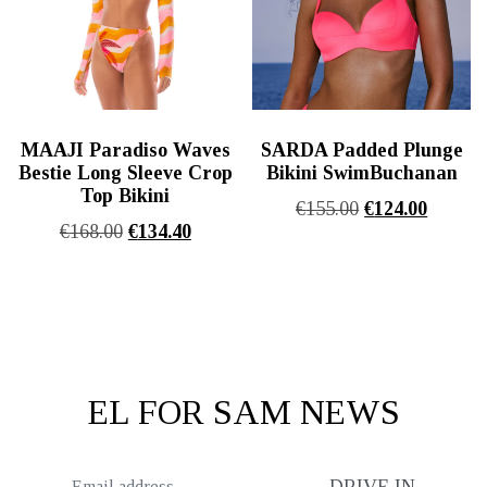
MAAJI Paradiso Waves
SARDA Padded Plunge
Bestie Long Sleeve Crop
Bikini SwimBuchanan
Top Bikini
Original
Η
€
155.00
€
124.00
Original
Η
€
168.00
€
134.40
price
τρέχου
price
τρέχουσα
was:
τιμή
was:
τιμή
€155.00.
είναι:
€168.00.
είναι:
€124.00
€134.40.
EL FOR SAM NEWS