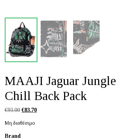
MAAJI Jaguar Jungle
Chill Back Pack
Original
Η
€
93.00
€
83.70
price
τρέχουσα
Μη διαθέσιμο
was:
τιμή
€93.00.
είναι:
Brand