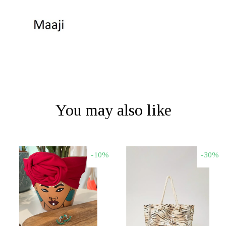
€83.70.
You may also like
-10%
-30%