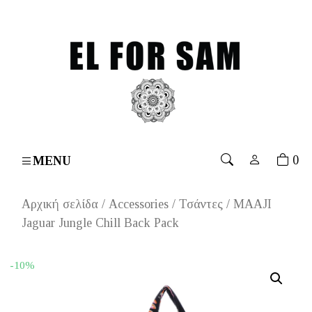
over 70€
۔
Free shipping for orders over 70€
۔
Free s
0
MENU
Αρχική σελίδα
/
Accessories
/
Τσάντες
/ MAAJI
Jaguar Jungle Chill Back Pack
-10%