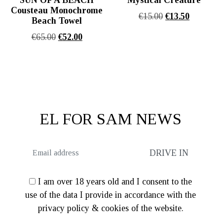
Cousteau Monochrome
Original
Η
€
15.00
€
13.50
Beach Towel
price
τρέχουσ
Original
Η
€
65.00
€
52.00
was:
τιμή
price
τρέχουσα
€15.00.
είναι:
was:
τιμή
€13.50.
€65.00.
είναι:
€52.00.
EL FOR SAM NEWS
I am over 18 years old and I consent to the
use of the data I provide in accordance with the
privacy policy & cookies of the website.