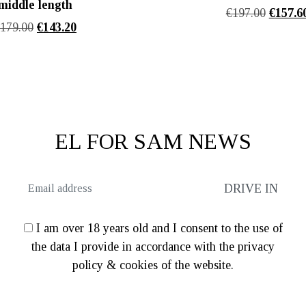
middle length
Origina
€
197.00
€
157.6
Original
Η
€
179.00
€
143.20
price
price
τρέχουσα
was:
was:
τιμή
€197.00
€179.00.
είναι:
€143.20.
EL FOR SAM NEWS
I am over 18 years old and I consent to the use of
the data I provide in accordance with the privacy
policy & cookies of the website.