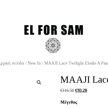
Free shipping for orders
ρχική σελίδα
/
New In
/ MAAJI Lace Twilight Elodie A Pan
MAAJI Lace
Original
Η
€
116.50
€
93.20
price
τρέχουσα
Μέγεθος
was:
τιμή