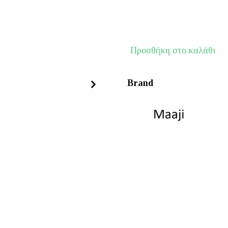
€116.50.
είναι:
€93.20.
MAAJI
Προσθήκη στο καλάθι
Lace
Twilight
Brand
Elodie
A
Pants
ποσότητα