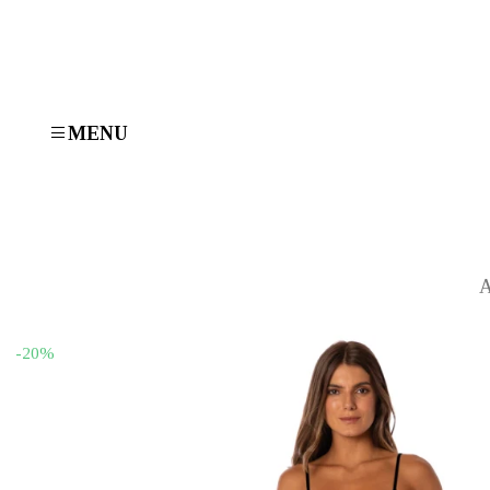
MENU
Α
-20%