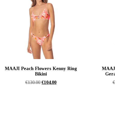
MAAJI Peach Flowers Kenny Ring
MAAJI
Bikini
Gera
Original
Η
€
130.00
€
104.00
price
τρέχουσα
was:
τιμή
€130.00.
είναι:
€104.00.