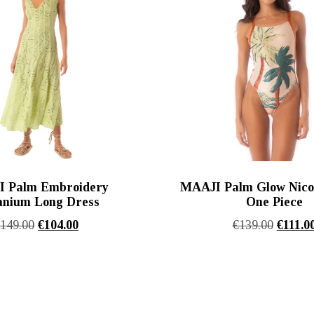
 Palm Embroidery
MAAJI Palm Glow Nicol
nium Long Dress
One Piece
Original
Η
Origina
€
149.00
€
104.00
€
139.00
€
111.0
price
τρέχουσα
price
was:
τιμή
was:
€149.00.
είναι:
€139.00
€104.00.