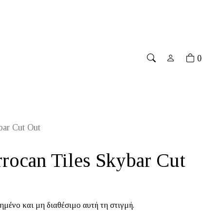
ver 70€
۔
Free shipping for orders over 70€
۔
Free sh
0
bar Cut Out
ocan Tiles Skybar Cut
ημένο και μη διαθέσιμο αυτή τη στιγμή.