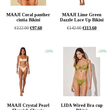
MAAJI Coral panther
MAAJI Lime Green
cintia Bikini
Dazzle Lace Up Bikini
Original
Η
Original
Η
€
122.00
€
97.60
€
142.00
€
113.60
price
τρέχουσα
price
τρέχου
was:
τιμή
was:
τιμή
€122.00.
είναι:
€142.00.
είναι:
-20%
-20%
€97.60.
€113.60
MAAJI Crystal Pearl
LIDA Wired Bra cup