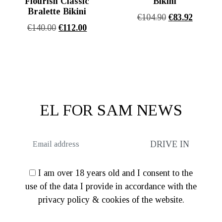
Flourish Classic
Bikini
Bralette Bikini
Original
Η
€
104.90
€
83.92
Original
Η
€
140.00
€
112.00
price
τρέχου
price
τρέχουσα
was:
τιμή
was:
τιμή
€104.90.
είναι:
€140.00.
είναι:
€83.92.
€112.00.
EL FOR SAM NEWS
I am over 18 years old and I consent to the
use of the data I provide in accordance with the
privacy policy & cookies of the website.