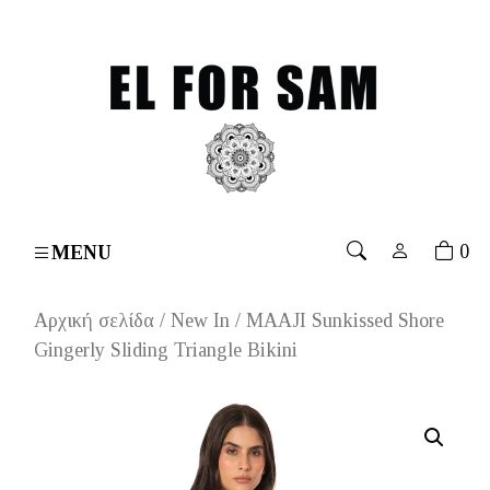
ers over 70€
۔
Free shipping for orders over 70€
۔
Fr
0
MENU
Αρχική σελίδα
/
New In
/ MAAJI Sunkissed Shore
Gingerly Sliding Triangle Bikini