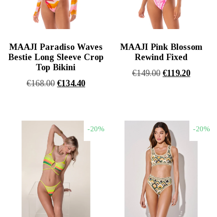
MAAJI Paradiso Waves
MAAJI Pink Blossom
Bestie Long Sleeve Crop
Rewind Fixed
Top Bikini
Original
Η
€
149.00
€
119.20
Original
Η
€
168.00
€
134.40
price
τρέχου
price
τρέχουσα
was:
τιμή
was:
τιμή
€149.00.
είναι:
€168.00.
είναι:
€119.20
-20%
-20%
€134.40.