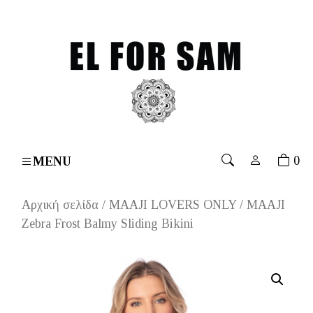
rs over 70€
۔
Free shipping for orders over 70€
۔
Fre
0
MENU
Αρχική σελίδα
/
MAAJI LOVERS ONLY
/ MAAJI
Zebra Frost Balmy Sliding Bikini