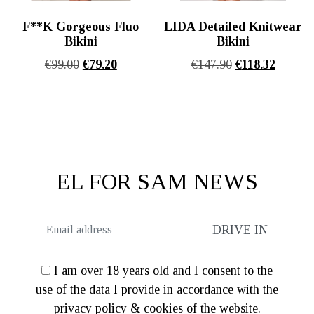
F**K Gorgeous Fluo
LIDA Detailed Knitwear
Bikini
Bikini
Original
Η
Original
Η
€
99.00
€
79.20
€
147.90
€
118.32
price
τρέχουσα
price
τρέχου
was:
τιμή
was:
τιμή
€99.00.
είναι:
€147.90.
είναι:
€79.20.
€118.32
EL FOR SAM NEWS
I am over 18 years old and I consent to the
use of the data I provide in accordance with the
privacy policy & cookies of the website.