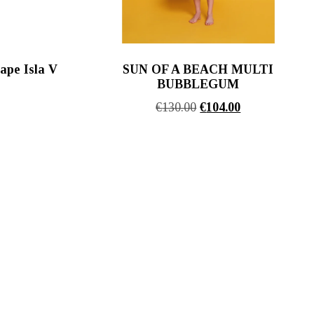
ape Isla V
SUN OF A BEACH MULTI
BUBBLEGUM
l
Η
Original
Η
€
130.00
€
104.00
τρέχουσα
price
τρέχουσα
τιμή
was:
τιμή
είναι:
€130.00.
είναι:
€66.60.
€104.00.