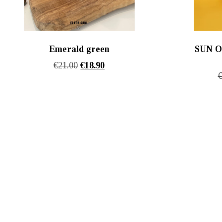
Emerald green
SUN O
Original
Η
€
21.00
€
18.90
price
τρέχουσα
was:
τιμή
€21.00.
είναι:
€18.90.