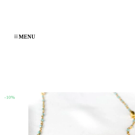
MENU
-10%