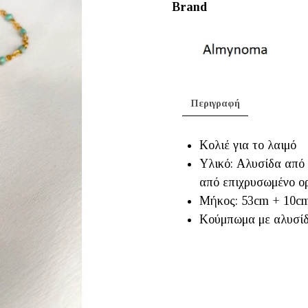
€28.00.
είναι:
Brand
€25.20.
Περιγραφή
Κολιέ για το λαιμό
Υλικό: Αλυσίδα από 
από επιχρυσωμένο ο
Μήκος: 53cm + 10cm
Κούμπωμα με αλυσίδ