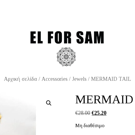
Free shipping for order
Αρχική σελίδα
/
Accessories
/
Jewels
/ MERMAID TAIL
MERMAID 
Original
Η
€
28.00
€
25.20
price
τρέχουσα
Μη διαθέσιμο
was:
τιμή