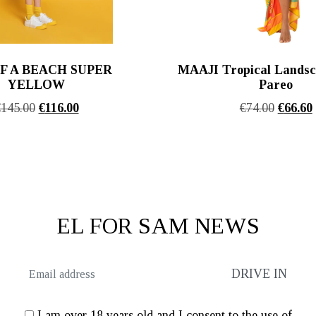
F A BEACH SUPER
MAAJI Tropical Landsc
YELLOW
Pareo
Original
Η
Origina
€
145.00
€
116.00
€
74.00
€
66.60
price
τρέχουσα
price
was:
τιμή
was:
€145.00.
είναι:
€74.00.
€116.00.
EL FOR SAM NEWS
I am over 18 years old and I consent to the use of