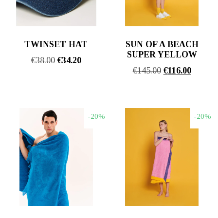
TWINSET HAT
SUN OF A BEACH
SUPER YELLOW
Original
Η
€
38.00
€
34.20
Original
Η
€
145.00
€
116.00
price
τρέχουσα
price
τρέχου
was:
τιμή
was:
τιμή
€38.00.
είναι:
€145.00.
είναι:
€34.20.
-20%
-20%
€116.00