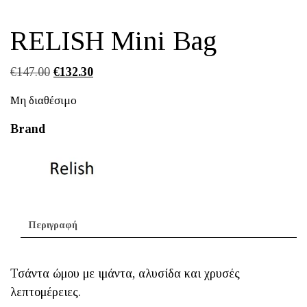
RELISH Mini Bag
Original
Η
€
147.00
€
132.30
price
τρέχουσα
Μη διαθέσιμο
was:
τιμή
€147.00.
είναι:
Brand
€132.30.
Περιγραφή
Τσάντα ώμου με ιμάντα, αλυσίδα και χρυσές
λεπτομέρειες.