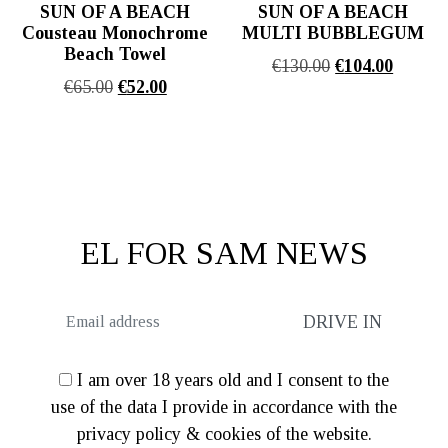
SUN OF A BEACH
SUN OF A BEACH
Cousteau Monochrome
MULTI BUBBLEGUM
Beach Towel
Original
Η
€
130.00
€
104.00
Original
Η
€
65.00
€
52.00
price
τρέχου
price
τρέχουσα
was:
τιμή
was:
τιμή
€130.00.
είναι:
€65.00.
είναι:
€104.00
€52.00.
EL FOR SAM NEWS
I am over 18 years old and I consent to the
use of the data I provide in accordance with the
privacy policy & cookies of the website.