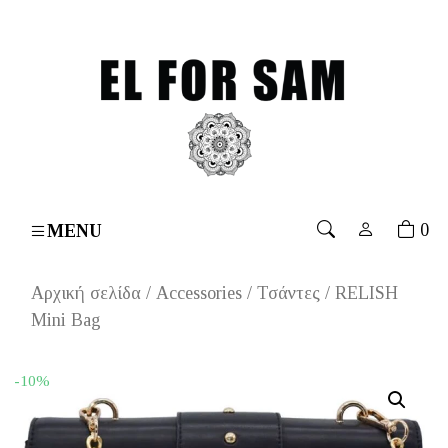
s over 70€
۔
Free shipping for orders over 70€
۔
Free
0
MENU
Αρχική σελίδα
/
Accessories
/
Τσάντες
/ RELISH
Mini Bag
-10%