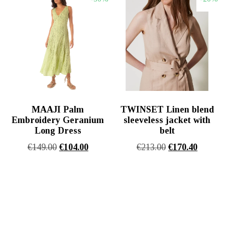
€142.40.
€183.20
MAAJI Palm
TWINSET Linen blend
Embroidery Geranium
sleeveless jacket with
Long Dress
belt
Original
Η
Original
Η
€
149.00
€
104.00
€
213.00
€
170.40
price
τρέχουσα
price
τρέχου
was:
τιμή
was:
τιμή
€149.00.
είναι:
€213.00.
είναι:
€104.00.
€170.40