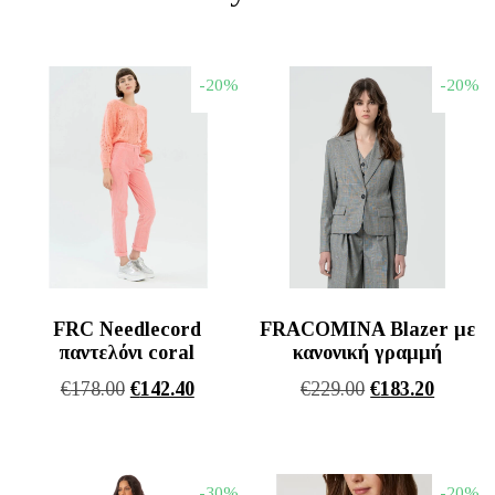
-20%
-20%
FRC Needlecord
FRACOMINA Blazer με
παντελόνι coral
κανονική γραμμή
Original
Η
Original
Η
€
178.00
€
142.40
€
229.00
€
183.20
price
τρέχουσα
price
τρέχου
was:
τιμή
was:
τιμή
€178.00.
είναι:
€229.00.
είναι:
-30%
-20%