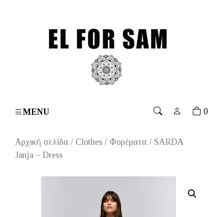
s over 70€
۔
Free shipping for orders over 70€
۔
Free
0
MENU
Αρχική σελίδα
/
Clothes
/
Φορέματα
/ SARDA
Janja – Dress