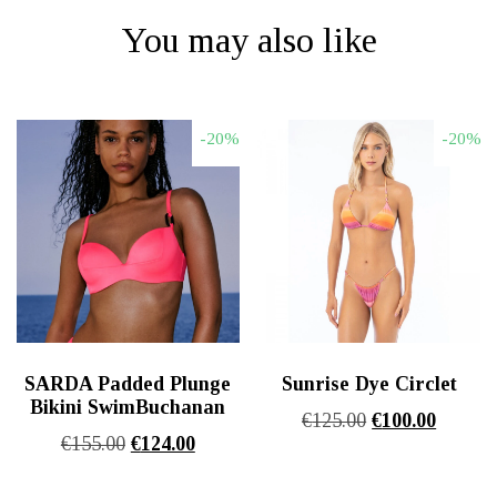
You may also like
-20%
-20%
SARDA Padded Plunge
Sunrise Dye Circlet
Bikini SwimBuchanan
Original
Η
€
125.00
€
100.00
Original
Η
€
155.00
€
124.00
price
τρέχου
price
τρέχουσα
was:
τιμή