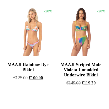
was:
τιμή
€125.00.
είναι:
€155.00.
είναι:
€100.00
-20%
-20%
€124.00.
MAAJI Rainbow Dye
MAAJI Striped Mule
Bikini
Violeta Unmolded
Underwire Bikini
Original
Η
€
125.00
€
100.00
Original
Η
€
149.00
€
119.20
price
τρέχουσα
price
τρέχου
was:
τιμή
was:
τιμή
€125.00.
είναι:
€149.00.
είναι:
€100.00.