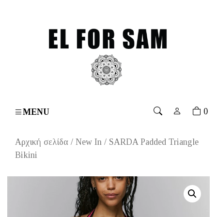
 over 70€
۔
Free shipping for orders over 70€
۔
Free 
0
MENU
Αρχική σελίδα
/
New In
/ SARDA Padded Triangle
Bikini