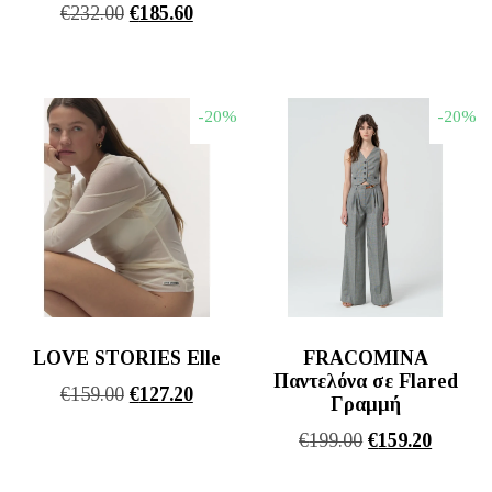
Original
Η
€
232.00
€
185.60
price
τρέχου
price
τρέχουσα
was:
τιμή
was:
τιμή
€185.00.
είναι:
€232.00.
είναι:
€148.00
-20%
-20%
€185.60.
LOVE STORIES Elle
FRACOMINA
Παντελόνα σε Flared
Original
Η
€
159.00
€
127.20
Γραμμή
price
τρέχουσα
Original
Η
€
199.00
€
159.20
was:
τιμή
price
τρέχου
€159.00.
είναι: