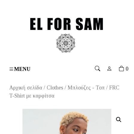
ver 70€
۔
Free shipping for orders over 70€
۔
Free sh
0
MENU
Αρχική σελίδα
/
Clothes
/
Μπλούζες - Τοπ
/ FRC
T-Shirt με καρφίτσα