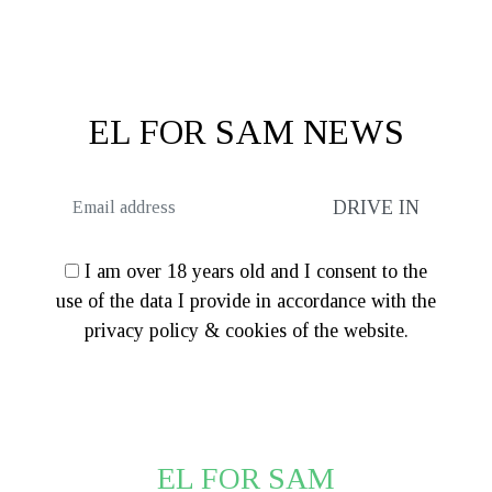
was:
τιμή
€127.20.
€199.00.
είναι:
€159.20
EL FOR SAM NEWS
I am over 18 years old and I consent to the
use of the data I provide in accordance with the
privacy policy & cookies of the website.
EL FOR SAM