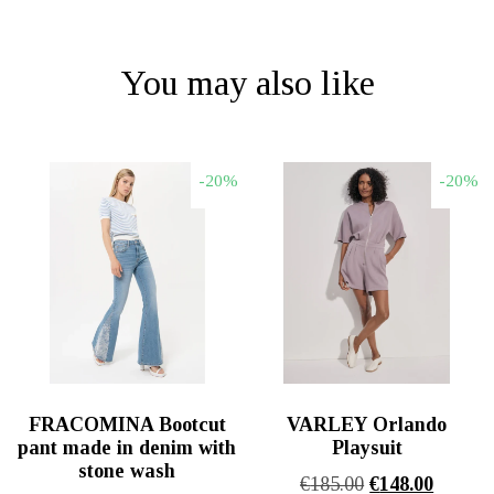
You may also like
-20%
-20%
FRACOMINA Bootcut
VARLEY Orlando
pant made in denim with
Playsuit
stone wash
Original
Η
€
185.00
€
148.00