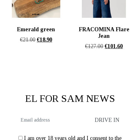
Emerald green
FRACOMINA Flare
Jean
Original
Η
€
21.00
€
18.90
Original
Η
€
127.00
€
101.60
price
τρέχουσα
price
τρέχου
was:
τιμή
was:
τιμή
€21.00.
είναι:
€127.00.
είναι:
€18.90.
€101.60
EL FOR SAM NEWS
I am over 18 years old and I consent to the