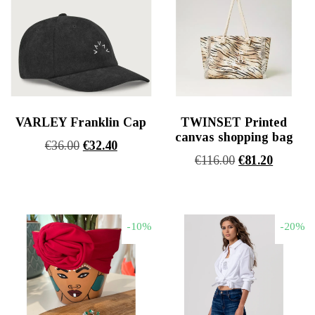
VARLEY Franklin Cap
TWINSET Printed
canvas shopping bag
Original
Η
€
36.00
€
32.40
Original
Η
€
116.00
€
81.20
price
τρέχουσα
price
τρέχου
was:
τιμή
was:
τιμή
€36.00.
είναι:
€116.00.
είναι:
€32.40.
-10%
-20%
€81.20.