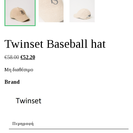
Twinset Baseball hat
Original
Η
€
58.00
€
52.20
price
τρέχουσα
Μη διαθέσιμο
was:
τιμή
€58.00.
είναι:
Brand
€52.20.
Περιγραφή