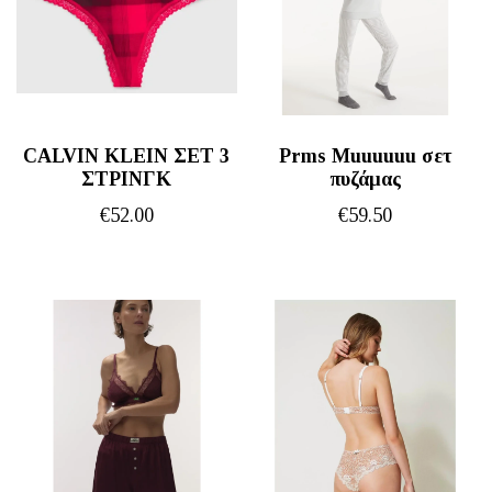
CALVIN KLEIN ΣΕΤ 3
Prms Muuuuuu σετ
ΣΤΡΙΝΓΚ
πυζάμας
€
52.00
€
59.50