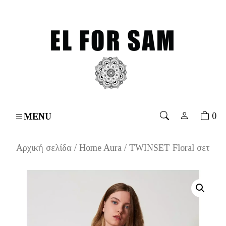
 over 70€
۔
Free shipping for orders over 70€
۔
Free 
0
MENU
Αρχική σελίδα
/
Home Aura
/ TWINSET Floral σετ