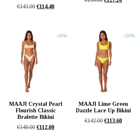
Original
Η
€
143.00
€
114.40
price
τρέχου
price
τρέχουσα
was:
τιμή
was:
τιμή
€159.00.
είναι:
€143.00.
είναι:
€127.20
-20%
-20%
€114.40.
MAAJI Crystal Pearl
MAAJI Lime Green
Flourish Classic
Dazzle Lace Up Bikini
Bralette Bikini
Original
Η
€
142.00
€
113.60
Original
Η
€
140.00
€
112.00
price
τρέχου
price
τρέχουσα
was:
τιμή