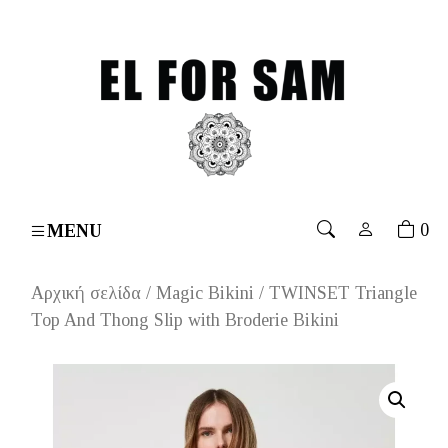
 over 70€
۔
Free shipping for orders over 70€
۔
Free 
0
MENU
Αρχική σελίδα
/
Magic Bikini
/ TWINSET Triangle
Top And Thong Slip with Broderie Bikini