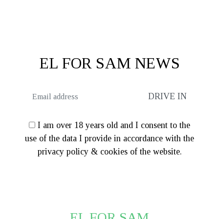
was:
τιμή
€142.00.
είναι:
€140.00.
είναι:
€113.60
€112.00.
EL FOR SAM NEWS
I am over 18 years old and I consent to the
use of the data I provide in accordance with the
privacy policy & cookies of the website.
EL FOR SAM