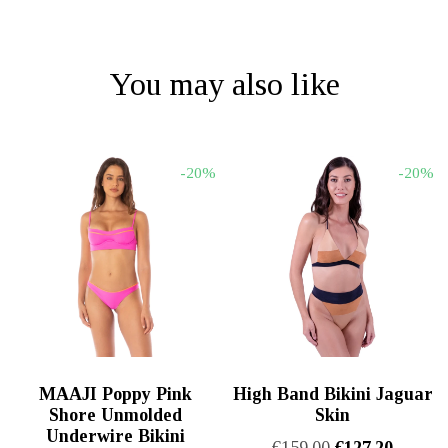
You may also like
-20%
-20%
MAAJI Poppy Pink
High Band Bikini Jaguar
Shore Unmolded
Skin
Underwire Bikini
Original
Η
€
159.00
€
127.20