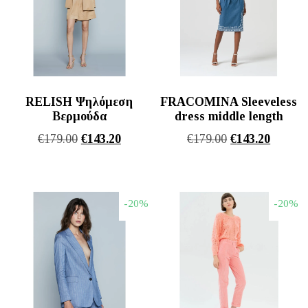
RELISH Ψηλόμεση
FRACOMINA Sleeveless
Βερμούδα
dress middle length
Original
Η
Original
Η
€
179.00
€
143.20
€
179.00
€
143.20
price
τρέχουσα
price
τρέχου
was:
τιμή
was:
τιμή
€179.00.
είναι:
€179.00.
είναι:
-20%
-20%
€143.20.
€143.20