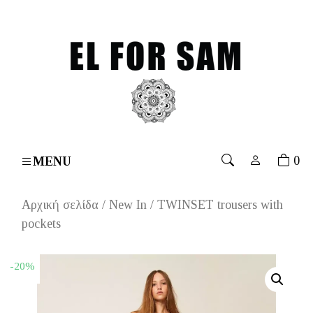
ver 70€
۔
Free shipping for orders over 70€
۔
Free sh
0
MENU
Αρχική σελίδα
/
New In
/ TWINSET trousers with
pockets
-20%