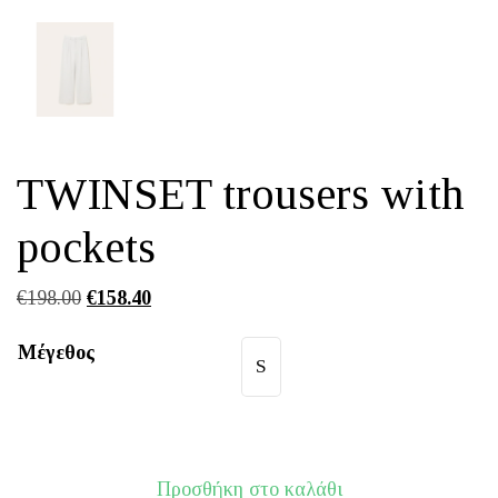
TWINSET trousers with
pockets
Original
Η
€
198.00
€
158.40
price
τρέχουσα
Μέγεθος
was:
τιμή
S
€198.00.
είναι:
€158.40.
Προσθήκη στο καλάθι