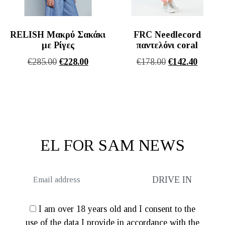
RELISH Μακρύ Σακάκι
FRC Needlecord
με Ρίγες
παντελόνι coral
Original
Η
Original
Η
€
285.00
€
228.00
€
178.00
€
142.40
price
τρέχουσα
price
τρέχου
was:
τιμή
was:
τιμή
€285.00.
είναι:
€178.00.
είναι:
€228.00.
€142.40
EL FOR SAM NEWS
I am over 18 years old and I consent to the
use of the data I provide in accordance with the