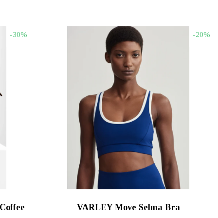
α
price
τρέχουσα
was:
τιμή
€106.00.
είναι:
-30%
-20%
€84.80.
Coffee
VARLEY Move Selma Bra