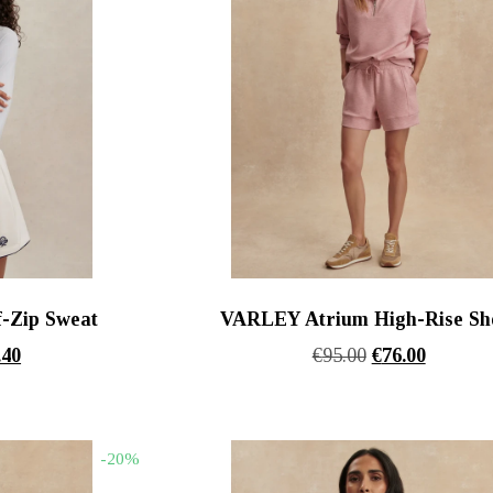
-Zip Sweat
VARLEY Atrium High-Rise Sh
nal
Η
Original
Η
.40
€
95.00
€
76.00
τρέχουσα
price
τρέχουσ
τιμή
was:
τιμή
00.
είναι:
€95.00.
είναι:
-20%
€102.40.
€76.00.