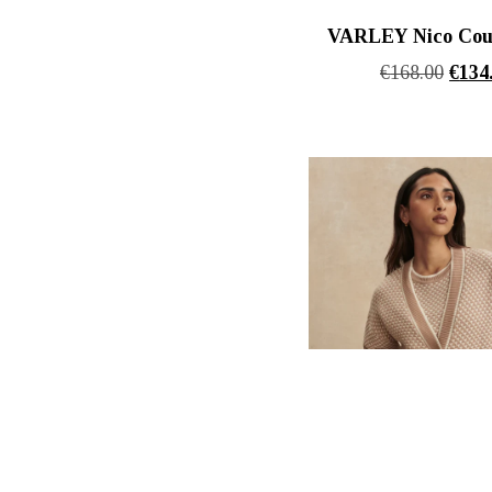
VARLEY Nico Cou
Origi
€
168.00
€
134
price
was:
€168.