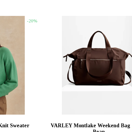
τρέχουσα
price
τρέχουσ
τιμή
was:
τιμή
00.
είναι:
€95.00.
είναι:
-20%
€111.20.
€76.00.
nit Sweater
VARLEY Montlake Weekend Bag 
Bean