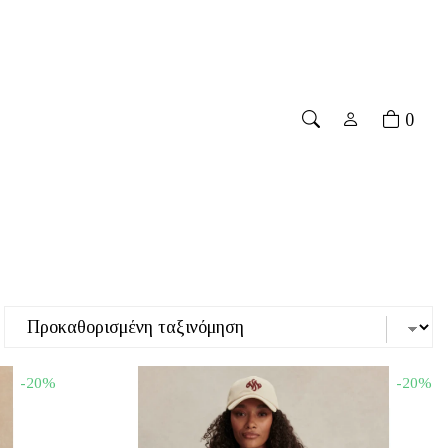
ing for orders over 70€
۔
Free shipping for orders over
0
-20%
-20%