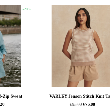
00.
είναι:
€36.00.
είναι:
-20%
€111.20.
€32.40.
-Zip Sweat
VARLEY Jenson Stitch Knit T
nal
Η
Original
Η
.20
€
95.00
€
76.00