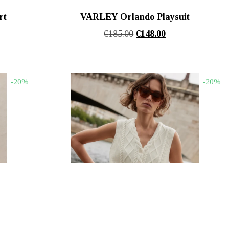
rt
VARLEY Orlando Playsuit
Original
Η
€
185.00
€
148.00
α
price
τρέχουσα
was:
τιμή
€185.00.
είναι:
-20%
-20%
€148.00.