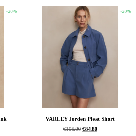
€36.00.
είναι:
-20%
-20%
€32.40.
ank
VARLEY Jorden Pleat Short
Original
Η
€
106.00
€
84.80