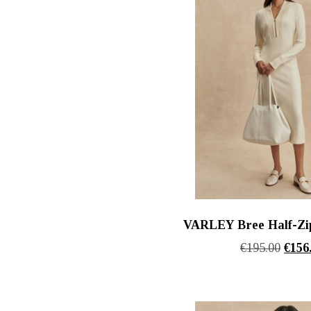
VARLEY Bree Half-Zip
Origi
€
195.00
€
156
price
was:
€195.