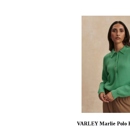
price
was:
€139.
VARLEY Marlie Polo K