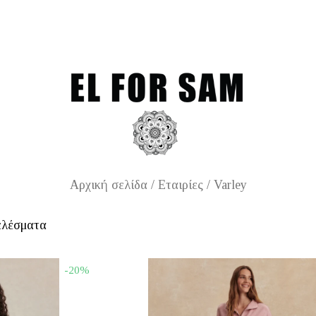
Free shipping for orders over 70€
۔
Free shipp
Αρχική σελίδα
/ Εταιρίες / Varley
ελέσματα
-20%