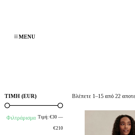
MENU
ΤΙΜΉ (EUR)
Βλέπετε 1–15 από 22 αποτ
Ελάχιστη
Μέγιστη
Τιμή:
€30
—
Φιλτράρισμα
τιμή
τιμή
€210