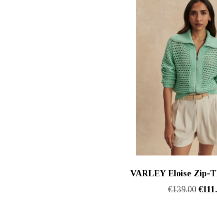
VARLEY Eloise Zip-T
Origi
€
139.00
€
111
price
was: