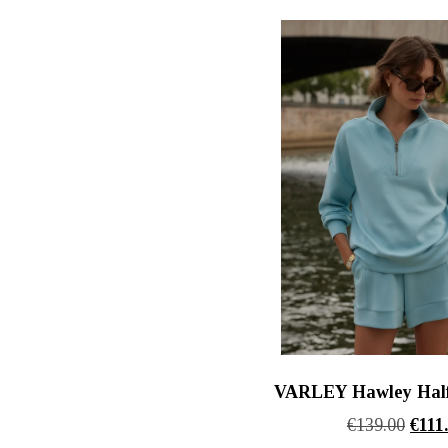
€139.
VARLEY Hawley Half
Origi
€
139.00
€
111