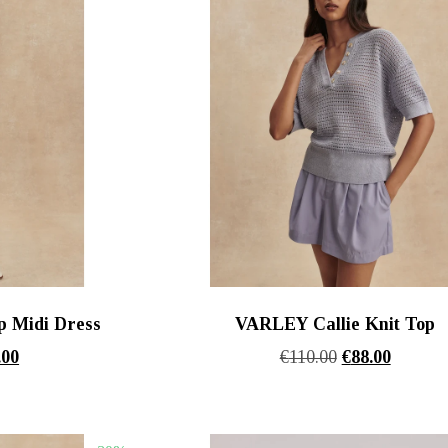
 Midi Dress
VARLEY Callie Knit Top
nal
Η
Original
Η
.00
€
110.00
€
88.00
τρέχουσα
price
τρέχου
τιμή
was:
τιμή
00.
είναι:
€110.00.
είναι: