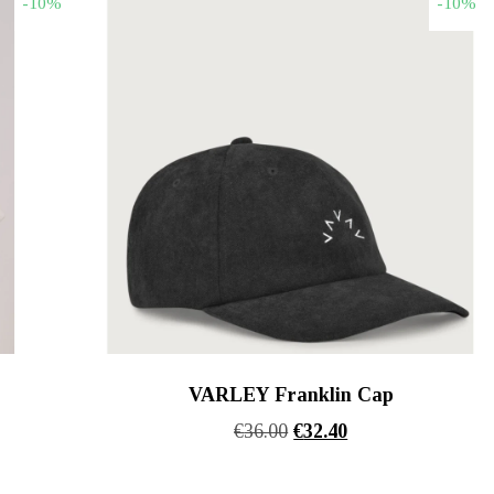
-10%
-10%
€147.20.
VARLEY Franklin Cap
Original
Η
€
36.00
€
32.40
α
price
τρέχουσα
was:
τιμή