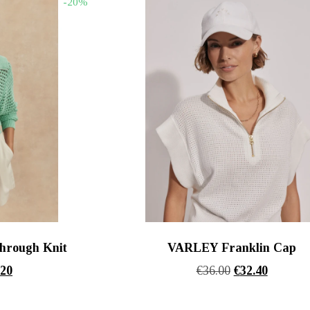
-20%
€156.00.
€88.00.
hrough Knit
VARLEY Franklin Cap
nal
Η
Original
Η
.20
€
36.00
€
32.40
τρέχουσα
price
τρέχουσ
τιμή
was:
τιμή