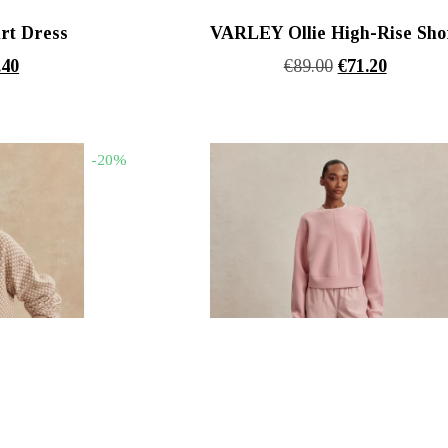
rt Dress
VARLEY Ollie High-Rise Sho
nal
Η
Original
Η
.40
€
89.00
€
71.20
τρέχουσα
price
τρέχουσ
τιμή
was:
τιμή
00.
είναι:
€89.00.
είναι:
-20%
€134.40.
€71.20.