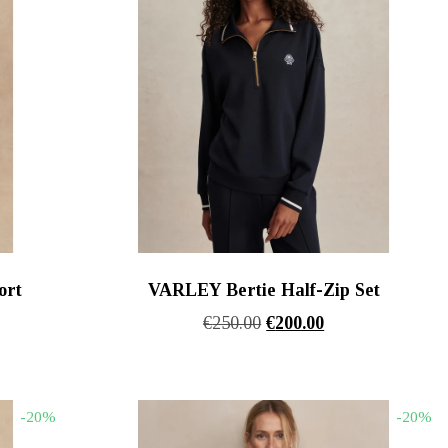
ort
VARLEY Bertie Half-Zip Set
Original
Η
€
250.00
€
200.00
α
price
τρέχουσα
was:
τιμή
€250.00.
είναι:
-20%
-20%
€200.00.