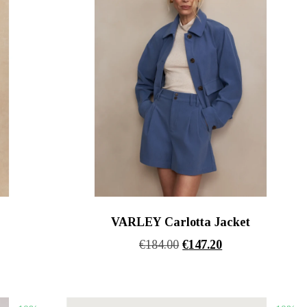
VARLEY Carlotta Jacket
Original
Η
€
184.00
€
147.20
σα
price
τρέχουσα
was:
τιμή
€184.00.
είναι: