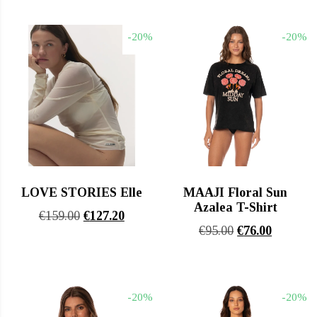
was:
τιμή
€84.00.
είναι:
€127.00.
είναι:
€67.20.
-20%
-20%
€101.60.
LOVE STORIES Elle
MAAJI Floral Sun
Azalea T-Shirt
Original
Η
€
159.00
€
127.20
Original
Η
€
95.00
€
76.00
price
τρέχουσα
price
τρέχουσ
was:
τιμή
was:
τιμή
€159.00.
είναι:
€95.00.
είναι:
€127.20.
-20%
-20%
€76.00.