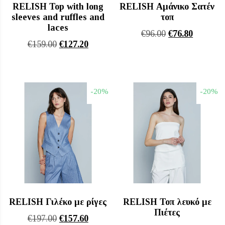
RELISH Top with long
RELISH Αμάνικο Σατέν
sleeves and ruffles and
τοπ
laces
Original
Η
€
96.00
€
76.80
Original
Η
€
159.00
€
127.20
price
τρέχουσ
price
τρέχουσα
was:
τιμή
was:
τιμή
€96.00.
είναι:
€159.00.
είναι:
€76.80.
-20%
-20%
€127.20.
RELISH Γιλέκο με ρίγες
RELISH Τοπ λευκό με
Πιέτες
Original
Η
€
197.00
€
157.60