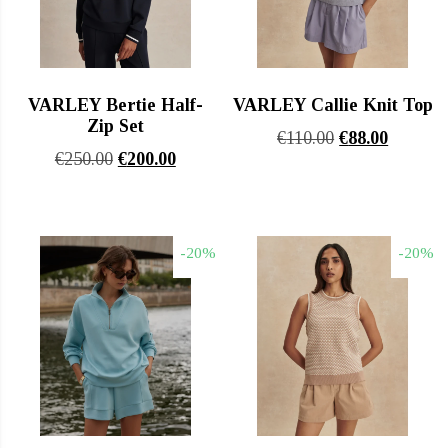
VARLEY Bertie Half-
VARLEY Callie Knit Top
Zip Set
Original
Η
€
110.00
€
88.00
Original
Η
€
250.00
€
200.00
price
τρέχου
price
τρέχουσα
was:
τιμή
was:
τιμή
€110.00.
είναι:
€250.00.
είναι:
€88.00.
-20%
-20%
€200.00.