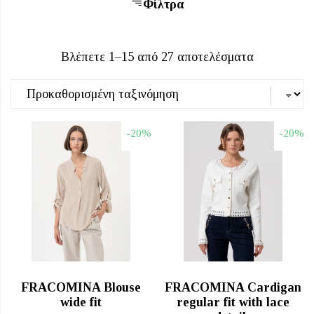
Φίλτρα
Βλέπετε 1–15 από 27 αποτελέσματα
-20%
-20%
άχιστη
γιστη
μή
μή
FRACOMINA Blouse
FRACOMINA Cardigan
wide fit
regular fit with lace