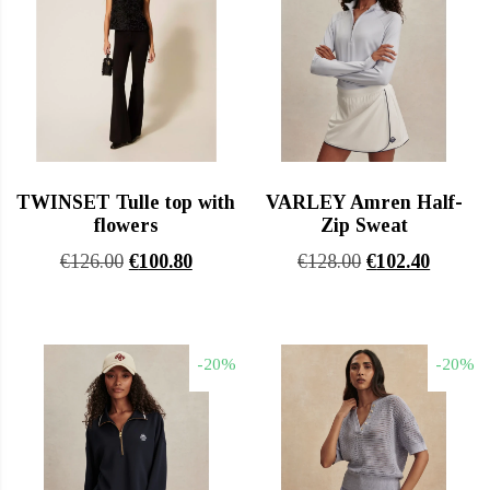
TWINSET Tulle top with
VARLEY Amren Half-
flowers
Zip Sweat
Original
Η
Original
Η
€
126.00
€
100.80
€
128.00
€
102.40
price
τρέχουσα
price
τρέχου
was:
τιμή
was:
τιμή
€126.00.
είναι:
€128.00.
είναι:
-20%
-20%
€100.80.
€102.40