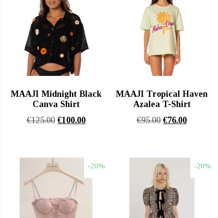
MAAJI Midnight Black
MAAJI Tropical Haven
Canva Shirt
Azalea T-Shirt
Original
Η
Original
Η
€
125.00
€
100.00
€
95.00
€
76.00
price
τρέχουσα
price
τρέχουσ
was:
τιμή
was:
τιμή
€125.00.
είναι:
€95.00.
είναι:
-20%
-20%
€100.00.
€76.00.