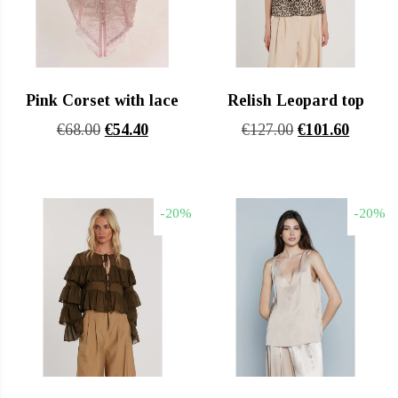
Pink Corset with lace
Relish Leopard top
Original
Η
Original
Η
€
68.00
€
54.40
€
127.00
€
101.60
price
τρέχουσα
price
τρέχου
was:
τιμή
was:
τιμή
€68.00.
είναι:
€127.00.
είναι:
-20%
-20%
€54.40.
€101.60