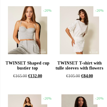
was:
τιμή
€182.00.
είναι:
€213.00.
είναι:
€145.60.
-20%
-20%
€170.40
TWINSET Shaped cup
TWINSET T-shirt with
bustier top
tulle sleeves with flowers
Original
Η
Original
Η
€
165.00
€
132.00
€
105.00
€
84.00
price
τρέχουσα
price
τρέχου
was:
τιμή
was:
τιμή
€165.00.
είναι:
€105.00.
είναι:
-20%
-20%
€132.00.
€84.00.