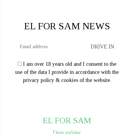
€117.00.
είναι:
€93.60.
EL FOR SAM NEWS
I am over 18 years old and I consent to the
use of the data I provide in accordance with the
privacy policy & cookies of the website.
EL FOR SAM
Όροι χρήσης