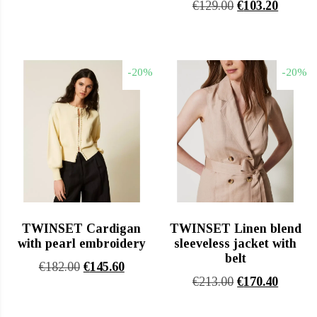
Original
Η
€
129.00
€
103.20
price
τρέχουσα
price
τρέχου
was:
τιμή
was:
τιμή
€197.00.
είναι:
€129.00.
είναι:
€157.60.
-20%
-20%
€103.20
TWINSET Cardigan
TWINSET Linen blend
with pearl embroidery
sleeveless jacket with
belt
Original
Η
€
182.00
€
145.60
Original
Η
€
213.00
€
170.40
price
τρέχουσα
price
τρέχου
was:
τιμή