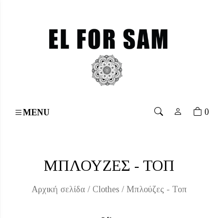
۔
Free shipping for orders over 70€
۔
Free shipping 
0
MENU
ΜΠΛΟΎΖΕΣ - ΤΟΠ
Αρχική σελίδα
/
Clothes
/ Μπλούζες - Τοπ