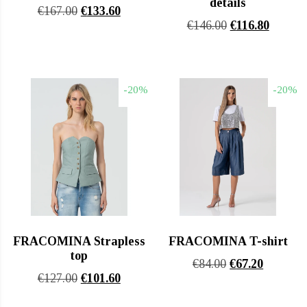
details
Original
Η
€
167.00
€
133.60
Original
Η
€
146.00
€
116.80
price
τρέχουσα
price
τρέχου
was:
τιμή
was:
τιμή
€167.00.
είναι:
€146.00.
είναι:
€133.60.
-20%
-20%
€116.80
FRACOMINA Strapless
FRACOMINA T-shirt
top
Original
Η
€
84.00
€
67.20
Original
Η
€
127.00
€
101.60
price
τρέχουσ
price
τρέχουσα
was:
τιμή