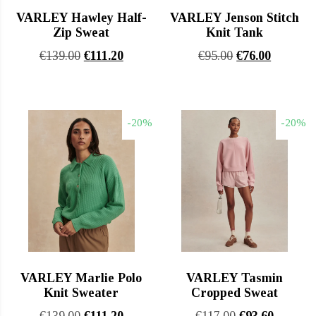
VARLEY Hawley Half-
VARLEY Jenson Stitch
Zip Sweat
Knit Tank
Original
Η
Original
Η
€
139.00
€
111.20
€
95.00
€
76.00
price
τρέχουσα
price
τρέχουσ
was:
τιμή
was:
τιμή
€139.00.
είναι:
€95.00.
είναι:
-20%
-20%
€111.20.
€76.00.
VARLEY Marlie Polo
VARLEY Tasmin
Knit Sweater
Cropped Sweat
Original
Η
Original
Η
€
139.00
€
111.20
€
117.00
€
93.60