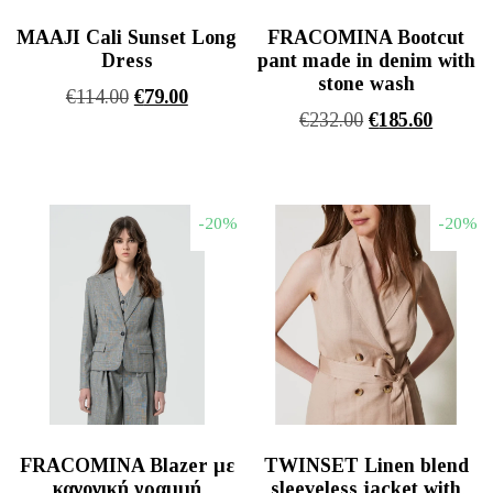
MAAJI Cali Sunset Long
FRACOMINA Bootcut
Dress
pant made in denim with
stone wash
Original
Η
€
114.00
€
79.00
Original
Η
€
232.00
€
185.60
price
τρέχουσα
price
τρέχου
was:
τιμή
was:
τιμή
€114.00.
είναι:
€232.00.
είναι:
€79.00.
-20%
-20%
€185.60
FRACOMINA Blazer με
TWINSET Linen blend
κανονική γραμμή
sleeveless jacket with