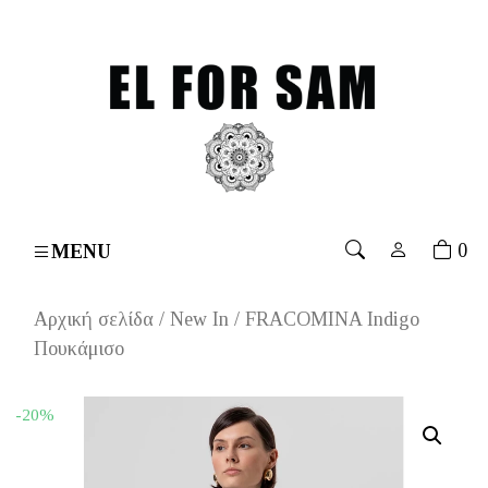
over 70€
۔
Free shipping for orders over 70€
۔
Free s
0
MENU
Αρχική σελίδα
/
New In
/ FRACOMINA Indigo
Πουκάμισο
-20%