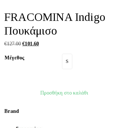
FRACOMINA Indigo
Πουκάμισο
Original
Η
€
127.00
€
101.60
price
τρέχουσα
Μέγεθος
was:
τιμή
S
€127.00.
είναι:
€101.60.
Προσθήκη στο καλάθι
Brand