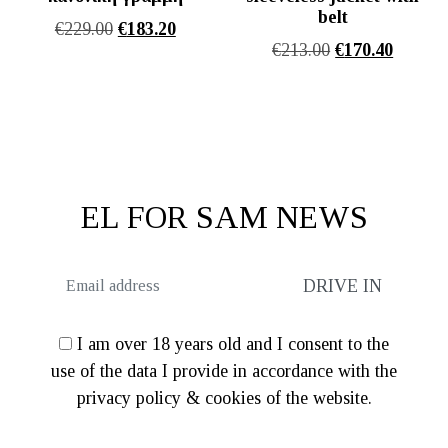
belt
Original
Η
€
229.00
€
183.20
Original
Η
€
213.00
€
170.40
price
τρέχουσα
price
τρέχου
was:
τιμή
was:
τιμή
€229.00.
είναι:
€213.00.
είναι:
€183.20.
€170.40
EL FOR SAM NEWS
I am over 18 years old and I consent to the
use of the data I provide in accordance with the
privacy policy & cookies of the website.