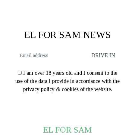
was:
τιμή
was:
τιμή
€114.00.
είναι:
€67.00.
είναι:
€79.00.
€53.60.
EL FOR SAM NEWS
I am over 18 years old and I consent to the
use of the data I provide in accordance with the
privacy policy & cookies of the website.
EL FOR SAM