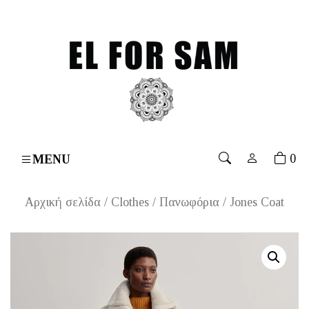
er 70€
۔
Free shipping for orders over 70€
۔
Free shi
0
MENU
Αρχική σελίδα
/
Clothes
/
Πανωφόρια
/ Jones Coat