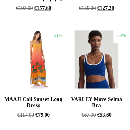
Original
Η
Original
Η
€
197.00
€
157.60
€
159.00
€
127.20
price
τρέχουσα
price
τρέχου
was:
τιμή
was:
τιμή
€197.00.
είναι:
€159.00.
είναι:
-31%
-20%
€157.60.
€127.20
MAAJI Cali Sunset Long
VARLEY Move Selma
Dress
Bra
Original
Η
Original
Η
€
114.00
€
79.00
€
67.00
€
53.60
price
τρέχουσα
price
τρέχουσ