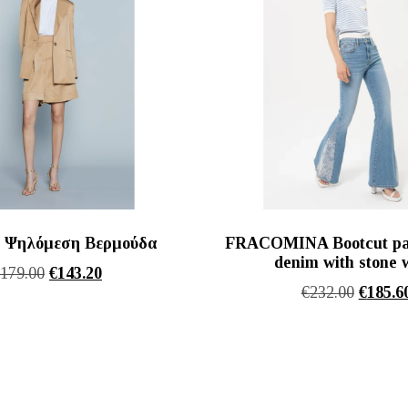
 Ψηλόμεση Βερμούδα
FRACOMINA Bootcut pa
denim with stone 
Original
Η
€
179.00
€
143.20
Origina
€
232.00
€
185.6
price
τρέχουσα
price
was:
τιμή
was:
€179.00.
είναι:
€232.00
€143.20.