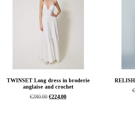
TWINSET Long dress in broderie
RELISH
anglaise and crochet
Original
Η
€
280.00
€
224.00
price
τρέχουσα
was:
τιμή
€280.00.
είναι:
€224.00.