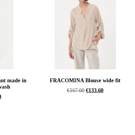
nt made in
FRACOMINA Blouse wide fit
wash
Original
Η
€
167.00
€
133.60
l
Η
0
price
τρέχουσα
τρέχουσα
was:
τιμή
τιμή
€167.00.
είναι:
.
είναι:
€133.60.
€185.60.