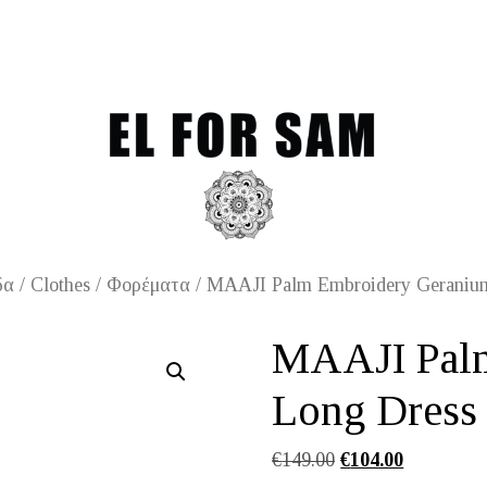
Free shipping for orders ov
δα
/
Clothes
/
Φορέματα
/ MAAJI Palm Embroidery Geraniu
MAAJI Pal
Long Dress
Original
Η
€
149.00
€
104.00