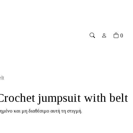
ver 70€
۔
Free shipping for orders over 70€
۔
Free sh
0
lt
ochet jumpsuit with belt
ημένο και μη διαθέσιμο αυτή τη στιγμή.