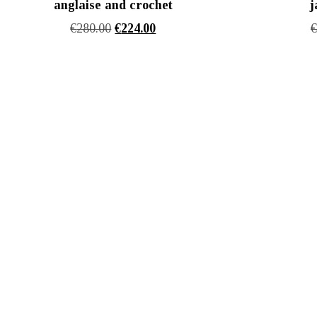
anglaise and crochet
j
Original
Η
€
280.00
€
224.00
price
τρέχουσα
was:
τιμή
€280.00.
είναι:
€224.00.