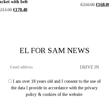
acket with belt
Origina
€
210.00
€
168.0
Original
Η
€
213.00
€
170.40
price
price
τρέχουσα
was:
was:
τιμή
€210.00
€213.00.
είναι:
€170.40.
EL FOR SAM NEWS
I am over 18 years old and I consent to the use of
the data I provide in accordance with the privacy
policy & cookies of the website.