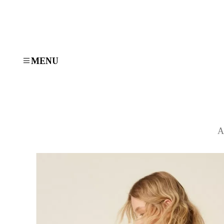
MENU
Α