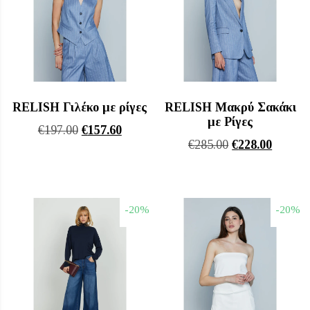
RELISH Γιλέκο με ρίγες
RELISH Μακρύ Σακάκι
με Ρίγες
Original
Η
€
197.00
€
157.60
Original
Η
€
285.00
€
228.00
price
τρέχουσα
price
τρέχου
was:
τιμή
was:
τιμή
€197.00.
είναι:
€285.00.
είναι:
€157.60.
-20%
-20%
€228.00