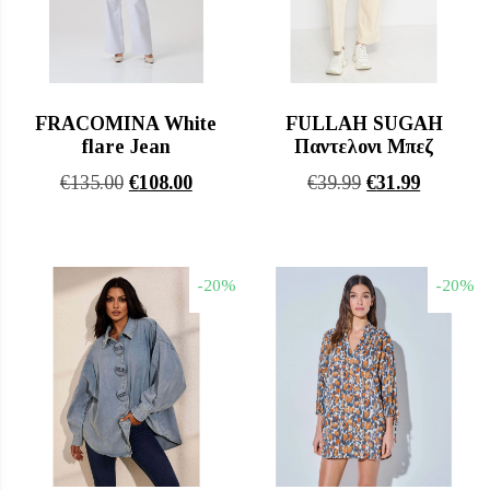
FRACOMINA White
FULLAH SUGAH
flare Jean
Παντελονι Μπεζ
Original
Η
Original
Η
€
135.00
€
108.00
€
39.99
€
31.99
price
τρέχουσα
price
τρέχουσ
was:
τιμή
was:
τιμή
€135.00.
είναι:
€39.99.
είναι:
-20%
-20%
€108.00.
€31.99.