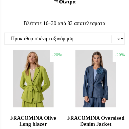
Φίλτρα
Βλέπετε 16–30 από 83 αποτελέσματα
-20%
-20%
άχιστη
γιστη
μή
μή
FRACOMINA Olive
FRACOMINA Oversised
Long blazer
Denim Jacket