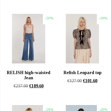
price
τρέχου
was:
τιμή
was:
τιμή
€117.00.
είναι:
€199.00.
είναι:
€93.60.
-20%
-20%
€159.20
RELISH high-waisted
Relish Leopard top
Jean
Original
Η
€
127.00
€
101.60
Original
Η
€
237.00
€
189.60
price
τρέχου
price
τρέχουσα
was:
τιμή
was:
τιμή
€127.00.
είναι:
€237.00.
είναι:
€101.60
-20%
-20%