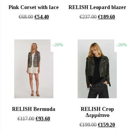
Pink Corset with lace
RELISH Leopard blazer
Original
Η
Original
Η
€
68.00
€
54.40
€
237.00
€
189.60
price
τρέχουσα
price
τρέχου
was:
τιμή
was:
τιμή
€68.00.
είναι:
€237.00.
είναι:
-20%
-20%
€54.40.
€189.60
RELISH Bermuda
RELISH Crop
Δερμάτινο
Original
Η
€
117.00
€
93.60
Original
Η
€
199.00
€
159.20
price
τρέχουσα