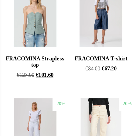
FRACOMINA Strapless
FRACOMINA T-shirt
top
Original
Η
€
84.00
€
67.20
Original
Η
€
127.00
€
101.60
price
τρέχουσ
price
τρέχουσα
was:
τιμή
was:
τιμή
€84.00.
είναι:
€127.00.
είναι:
€67.20.
-20%
-20%
€101.60.