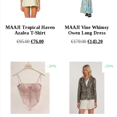
MAAJI Tropical Haven
MAAJI Vine Whimsy
Azalea T-Shirt
Owen Long Dress
Original
Η
Original
Η
€
95.00
€
76.00
€
179.00
€
143.20
price
τρέχουσα
price
τρέχου
was:
τιμή
was:
τιμή
€95.00.
είναι:
€179.00.
είναι:
-20%
-20%
€76.00.
€143.20