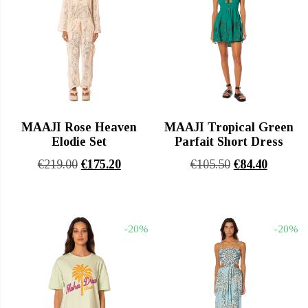
MAAJI Rose Heaven
MAAJI Tropical Green
Elodie Set
Parfait Short Dress
Original
Η
Original
Η
€
219.00
€
175.20
€
105.50
€
84.40
price
τρέχουσα
price
τρέχου
was:
τιμή
was:
τιμή
€219.00.
είναι:
€105.50.
είναι:
-20%
-20%
€175.20.
€84.40.