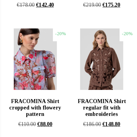
Original
Η
Original
Η
€
178.00
€
142.40
€
219.00
€
175.20
price
τρέχουσα
price
τρέχου
was:
τιμή
was:
τιμή
€178.00.
είναι:
€219.00.
είναι:
-20%
-20%
€142.40.
€175.20
FRACOMINA Shirt
FRACOMINA Shirt
cropped with flowery
regular fit with
pattern
embroideries
Original
Η
Original
Η
€
110.00
€
88.00
€
186.00
€
148.80
price
τρέχουσα
price
τρέχου