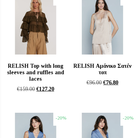
€189.60.
RELISH Top with long
RELISH Αμάνικο Σατέν
sleeves and ruffles and
τοπ
laces
Original
Η
€
96.00
€
76.80
Original
Η
€
159.00
€
127.20
price
τρέχουσ
price
τρέχουσα
was:
τιμή
was:
τιμή
€96.00.
είναι:
€159.00.
είναι:
€76.80.
-20%
-20%
€127.20.