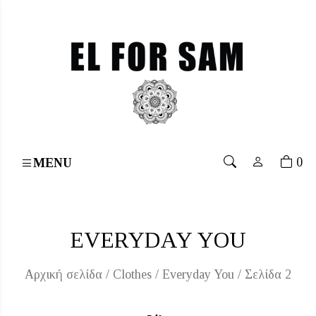
ee shipping for orders over 70€
۔
Free shipping for ord
0
MENU
EVERYDAY YOU
Αρχική σελίδα
/
Clothes
/
Everyday You
/ Σελίδα 2