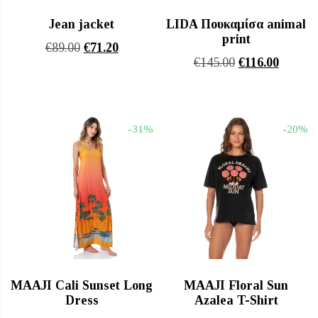
Jean jacket
LIDA Πουκαμίσα animal
print
Original
Η
€
89.00
€
71.20
Original
Η
€
145.00
€
116.00
price
τρέχουσα
price
τρέχου
was:
τιμή
was:
τιμή
€89.00.
είναι:
€145.00.
είναι:
€71.20.
-31%
-20%
€116.00
MAAJI Cali Sunset Long
MAAJI Floral Sun
Dress
Azalea T-Shirt