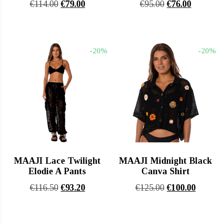
Original
Η
Original
Η
€
114.00
€
79.00
€
95.00
€
76.00
price
τρέχουσα
price
τρέχουσ
was:
τιμή
was:
τιμή
€114.00.
είναι:
€95.00.
είναι:
-20%
-20%
€79.00.
€76.00.
MAAJI Lace Twilight
MAAJI Midnight Black
Elodie A Pants
Canva Shirt
Original
Η
Original
Η
€
116.50
€
93.20
€
125.00
€
100.00
price
τρέχουσα
price
τρέχου
was:
τιμή
was:
τιμή