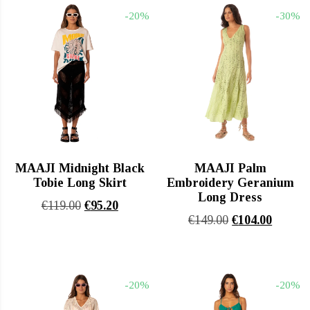
€116.50.
είναι:
€125.00.
είναι:
-20%
-30%
€93.20.
€100.00
MAAJI Midnight Black
MAAJI Palm
Tobie Long Skirt
Embroidery Geranium
Long Dress
Original
Η
€
119.00
€
95.20
Original
Η
€
149.00
€
104.00
price
τρέχουσα
price
τρέχου
was:
τιμή
was:
τιμή
€119.00.
είναι:
€149.00.
είναι:
€95.20.
-20%
-20%
€104.00