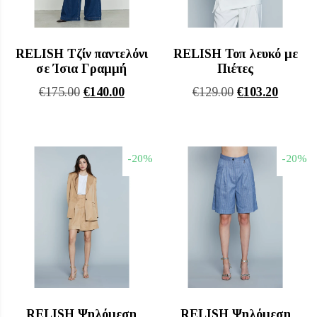
RELISH Τζίν παντελόνι
RELISH Τοπ λευκό με
σε Ίσια Γραμμή
Πιέτες
Original
Η
Original
Η
€
175.00
€
140.00
€
129.00
€
103.20
price
τρέχουσα
price
τρέχου
was:
τιμή
was:
τιμή
€175.00.
είναι:
€129.00.
είναι:
-20%
-20%
€140.00.
€103.20
RELISH Ψηλόμεση
RELISH Ψηλόμεση