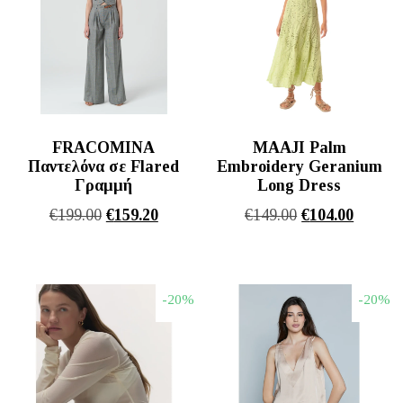
FRACOMINA
MAAJI Palm
Παντελόνα σε Flared
Embroidery Geranium
Γραμμή
Long Dress
Original
Η
Original
Η
€
199.00
€
159.20
€
149.00
€
104.00
price
τρέχουσα
price
τρέχου
was:
τιμή
was:
τιμή
€199.00.
είναι:
€149.00.
είναι:
-20%
-20%
€159.20.
€104.00