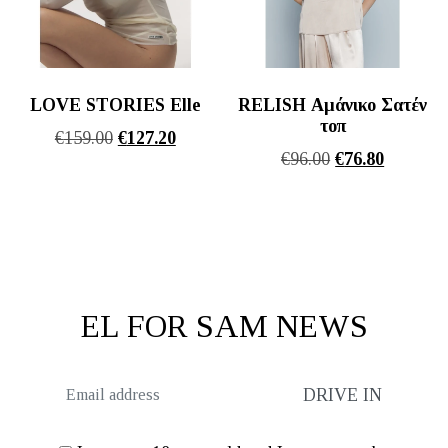
LOVE STORIES Elle
RELISH Αμάνικο Σατέν
τοπ
Original
Η
€
159.00
€
127.20
Original
Η
€
96.00
€
76.80
price
τρέχουσα
price
τρέχουσ
was:
τιμή
was:
τιμή
€159.00.
είναι:
€96.00.
είναι:
€127.20.
€76.80.
EL FOR SAM NEWS