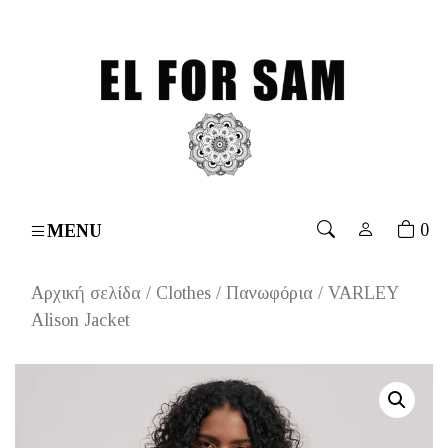
over 70€
۔
Free shipping for orders over 70€
۔
Free s
0
MENU
Αρχική σελίδα
/
Clothes
/
Πανωφόρια
/ VARLEY
Alison Jacket