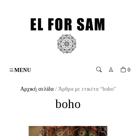
 orders over 70€
۔
Free shipping for orders over 70€
۔
0
MENU
Αρχική σελίδα
/ Άρθρα με ετικέτα “boho”
boho