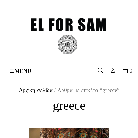
0€
۔
Free shipping for orders over 70€
۔
Free shipping
0
MENU
Αρχική σελίδα
/ Άρθρα με ετικέτα “greece”
greece